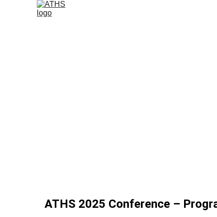
Pré-pr
P