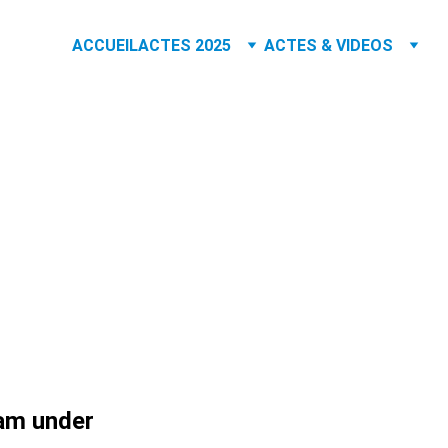
ACCUEIL
ACTES 2025
ACTES & VIDEOS
ogramme Congrès AT
réparation du programme bientôt en ligne