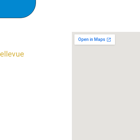
 de 9h à 19 h
ellevue 
INA
97
OM