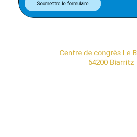
Soumettre le formulaire
ATHS 2025
Mardi 21 au vendredi 24 octobre 2025
Centre de congrès Le B
64200 Biarritz
CONTACTS :
- CÉCILIA MAITRE, 
- VIRGINIE BELTRAN 
- ARKAITZ AGUERRETXE COL
TÉL 
: +33 (0) 559 443 100
MOBILE 
: +33 (0) 633 562 2
ATHS.BIARRITZ@GMAIL.C